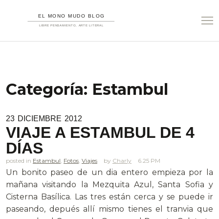
Categoría:
Estambul
23
DICIEMBRE
2012
VIAJE A ESTAMBUL DE 4
DÍAS
posted in
Estambul
,
Fotos
,
Viajes
Charly
6.25 PM
Un bonito paseo de un dia entero empieza por la
mañana visitando la Mezquita Azul, Santa Sofia y
Cisterna Basílica. Las tres están cerca y se puede ir
paseando, depués allí mismo tienes el tranvia que