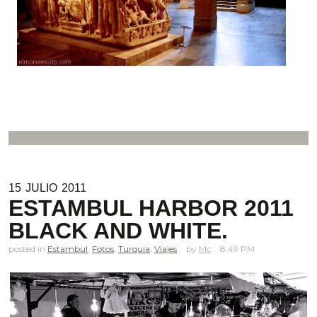
15
JULIO
2011
ESTAMBUL HARBOR 2011
BLACK AND WHITE.
posted in
Estambul
,
Fotos
,
Turquia
,
Viajes
Mc
8.49 PM