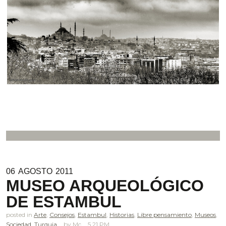
06
AGOSTO
2011
MUSEO ARQUEOLÓGICO
DE ESTAMBUL
posted in
Arte
,
Consejos
,
Estambul
,
Historias
,
Libre pensamiento
,
Museos
,
Sociedad
,
Turquia
Mc
5.21 PM