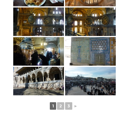
1
2
3
►