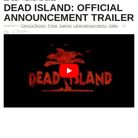
DEAD ISLAND: OFFICIAL
ANNOUNCEMENT TRAILER
posted in
Ciencia ficcion
,
Frikie
,
Juegos
,
Libre pensamiento
,
Video
Mc
2.25 AM