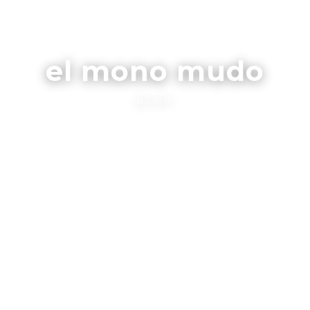
el mono mudo
BLOG