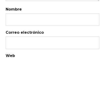
Nombre
Correo electrónico
Web
Recibir un correo electrónico con los
siguientes comentarios a esta entrada.