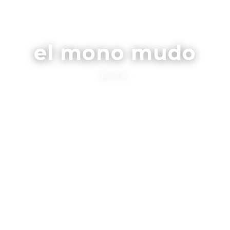
el mono mudo
BLOG