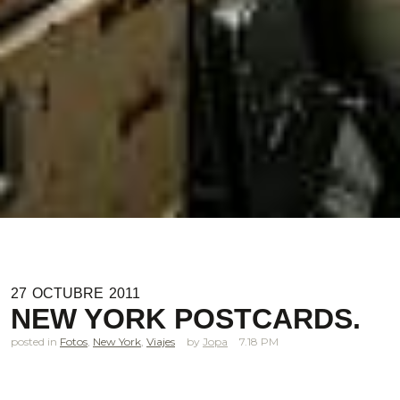
27
OCTUBRE
2011
NEW YORK POSTCARDS.
posted in
Fotos
,
New York
,
Viajes
Jopa
7.18 PM