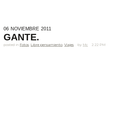
06
NOVIEMBRE
2011
GANTE.
posted in
Fotos
,
Libre pensamiento
,
Viajes
Mc
2.22 PM
.