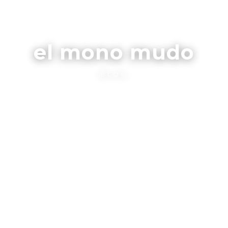
el mono mudo
BLOG