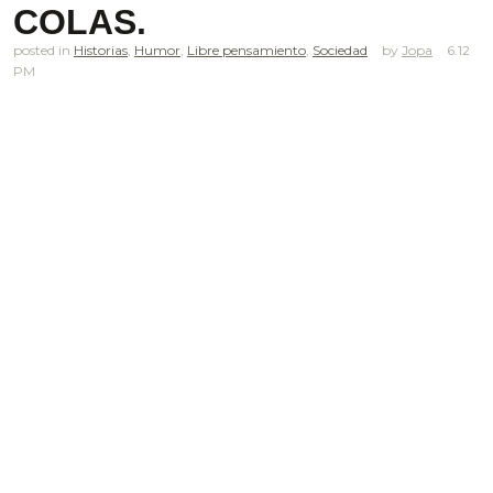
COLAS.
posted in
Historias
,
Humor
,
Libre pensamiento
,
Sociedad
Jopa
6.12
PM