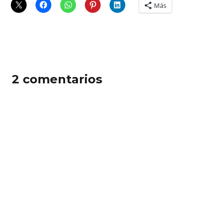
Más
2 comentarios
Pingback: BlogESfera.com
Pingback: www.hazmereir.net
Deja un comentario
Comentario *