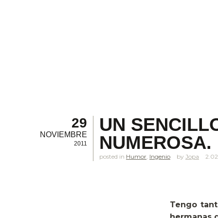
UN SENCILL
29
NOVIEMBRE
NUMEROSA.
2011
posted in
Humor
,
Ingenio
Jopa
2.0
Tengo tant
hermanas 