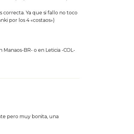
correcta. Ya que si fallo no toco
nki por los 4 «costaos»)
 en Manaos-BR- o en Leticia -COL-
ente pero muy bonita, una