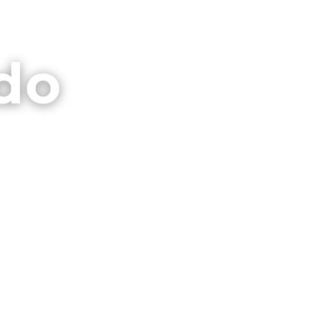
⌕
CTO
GALERIAS
PRIVACIDAD
do