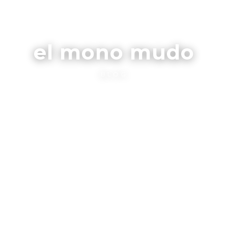
el mono mudo
BLOG