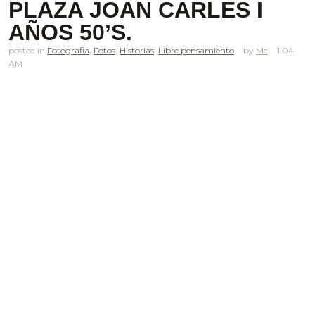
PLAZA JOAN CARLES I
AÑOS 50’S.
posted in
Fotografia
,
Fotos
,
Historias
,
Libre pensamiento
Mc
1.04
AM