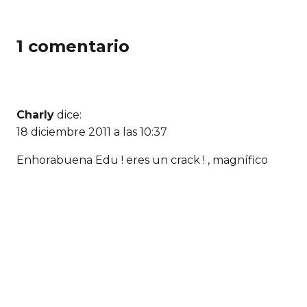
1 comentario
Charly
dice:
18 diciembre 2011 a las 10:37
Enhorabuena Edu ! eres un crack ! , magnífico
trabajo documental digno de formar parte del
archivo histórico de Catalunya en el MNAC.
Deja un comentario
Comentario *