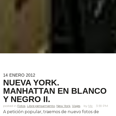
14
ENERO
2012
NUEVA YORK.
MANHATTAN EN BLANCO
Y NEGRO II.
posted in
Fotos
,
Libre pensamiento
,
New York
,
Viajes
Mc
3.59 PM
A petición popular, traemos de nuevo fotos de