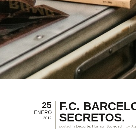
F.C. BARCEL
25
ENERO
SECRETOS.
2012
posted in
Deporte
,
Humor
,
Sociedad
Jo