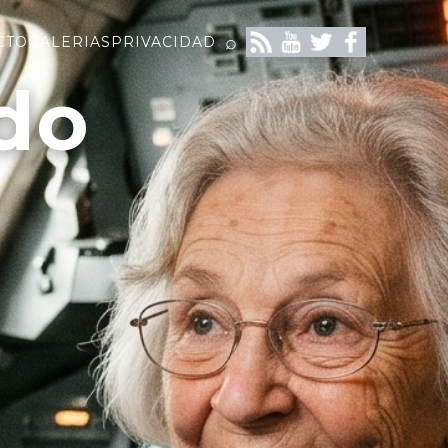
⌕
CTO
GALERIAS
PRIVACIDAD
do