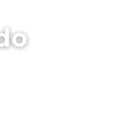
⌕
CTO
GALERIAS
PRIVACIDAD
do