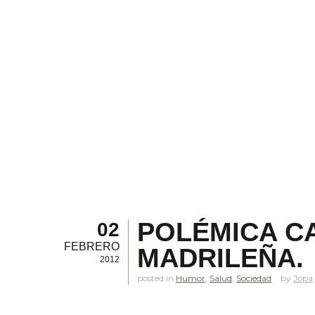
POLÉMICA C
02
FEBRERO
MADRILEÑA.
2012
posted in
Humor
,
Salud
,
Sociedad
Jopa