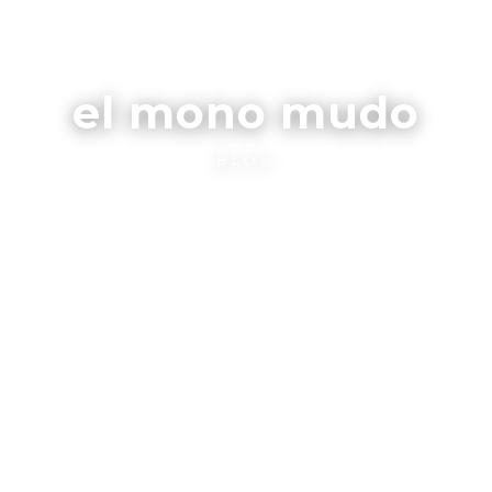
el mono mudo
BLOG