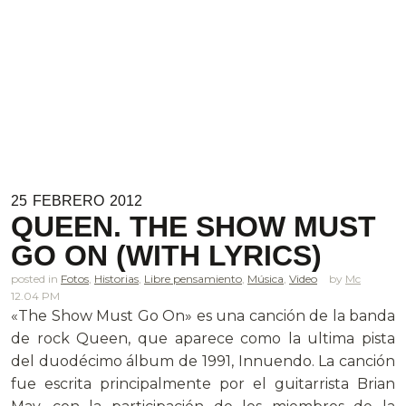
25
FEBRERO
2012
QUEEN. THE SHOW MUST
GO ON (WITH LYRICS)
posted in
Fotos
,
Historias
,
Libre pensamiento
,
Música
,
Video
Mc
12.04 PM
«The Show Must Go On» es una canción de la banda
de rock Queen, que aparece como la ultima pista
del duodécimo álbum de 1991, Innuendo. La canción
fue escrita principalmente por el guitarrista Brian