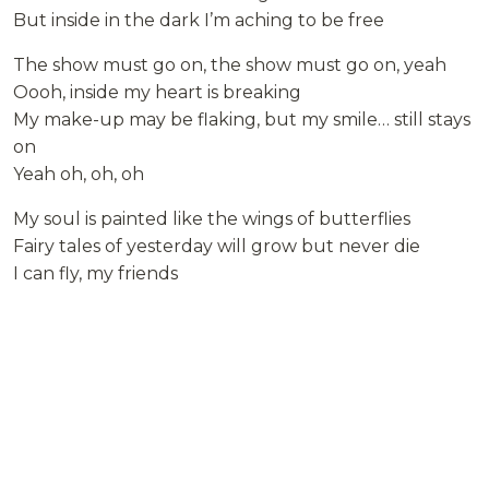
But inside in the dark I’m aching to be free
The show must go on, the show must go on, yeah
Oooh, inside my heart is breaking
My make-up may be flaking, but my smile… still stays
on
Yeah oh, oh, oh
My soul is painted like the wings of butterflies
Fairy tales of yesterday will grow but never die
I can fly, my friends
The show must go on, yeah yeah
The show must go on, go on, go on
I’ll face it with a grin
I’m never giving in, on with the show
I’ll top the bill, I’ll overkill
I have to find the will to carry on