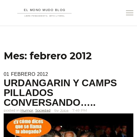
Mes:
febrero 2012
01
FEBRERO
2012
URDANGARIN Y CAMPS
PILLADOS
CONVERSANDO…..
posted in
Humor
,
Sociedad
Jopa
7.49 PM