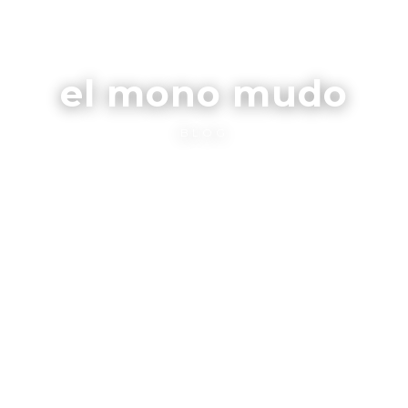
el mono mudo
BLOG