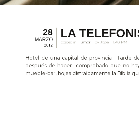
LA TELEFONI
28
MARZO
posted in
Humor
Jopa
1.48 PM
2012
Hotel de una capital de provincia. Tarde d
después de haber comprobado que no hay fú
mueble-bar, hojea distraídamente la Biblia q