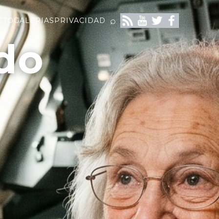
⌕
CTO
GALERIAS
PRIVACIDAD
do