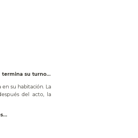
a termina su turno…
en su habitación. La
espués del acto, la
os…