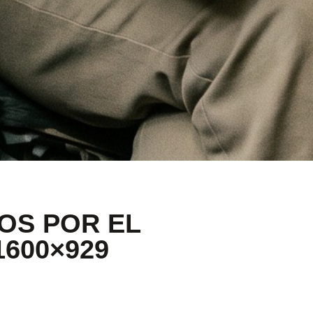
OS POR EL
1600×929