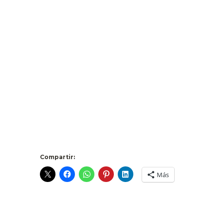
.
.
..
.
.
Compartir:
Más