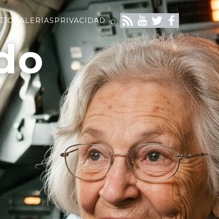
⌕
CTO
GALERIAS
PRIVACIDAD
do