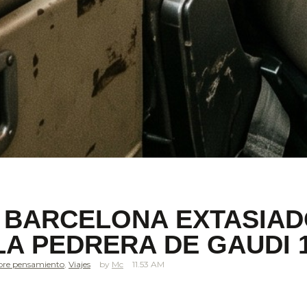
N BARCELONA EXTASIAD
 LA PEDRERA DE GAUDI 
bre pensamiento
,
Viajes
Mc
11.53 AM