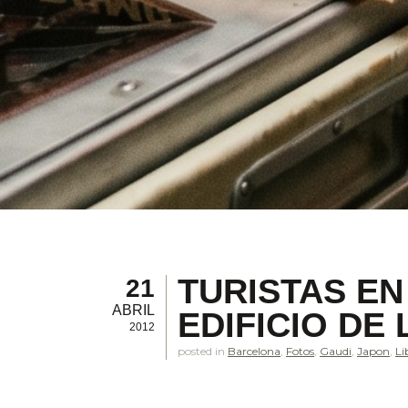
TURISTAS E
21
ABRIL
EDIFICIO DE
2012
posted in
Barcelona
,
Fotos
,
Gaudi
,
Japon
,
Li
.
.