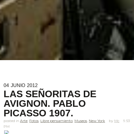
04
JUNIO
2012
LAS SEÑORITAS DE
AVIGNON. PABLO
PICASSO 1907.
posted in
Arte
,
Fotos
,
Libre pensamiento
,
Museos
,
New York
Mc
9.53
PM