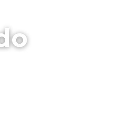
⌕
CTO
GALERIAS
PRIVACIDAD
do