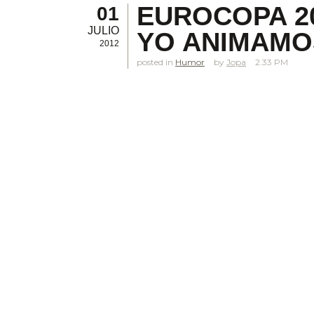
EUROCOPA 201
01
JULIO
YO ANIMAMO
2012
posted in
Humor
Jopa
2.33 PM