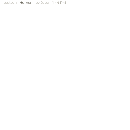
posted in
Humor
Jopa
1.44 PM