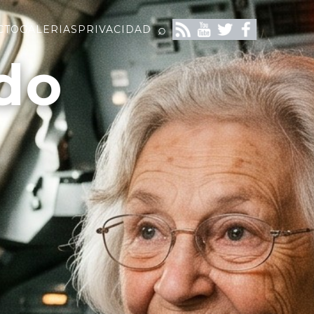
⌕
CTO
GALERIAS
PRIVACIDAD
do