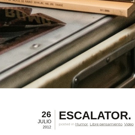
ESCALATOR.
26
JULIO
posted in
Humor
,
Libre pensamiento
,
Video
2012