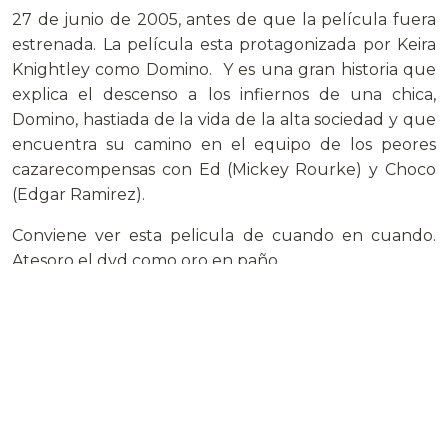
27 de junio de 2005, antes de que la película fuera
estrenada. La película esta protagonizada por Keira
Knightley como Domino. Y es una gran historia que
explica el descenso a los infiernos de una chica,
Domino, hastiada de la vida de la alta sociedad y que
encuentra su camino en el equipo de los peores
cazarecompensas con Ed (Mickey Rourke) y Choco
(Edgar Ramirez).
Conviene ver esta pelicula de cuando en cuando.
Atesoro el dvd como oro en paño.
Déjà vu
Es una película de 2006, del género thriller de
ciencia ficción, dirigida por Tony Scott, producida por
Jerry Bruckheimer y escrita por Bill Marsilii y Terry
Rossio. Una de las varias colaboraciones de Denzel