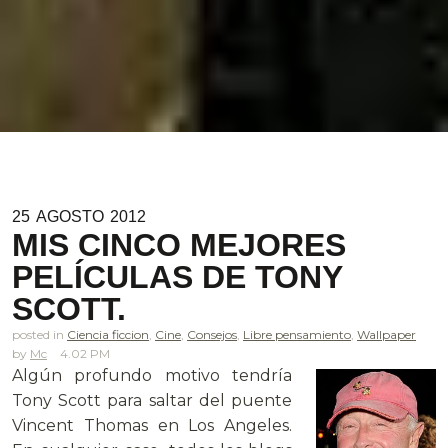
25
AGOSTO
2012
MIS CINCO MEJORES
PELÍCULAS DE TONY
SCOTT.
posted in
Ciencia ficcion
,
Cine
,
Consejos
,
Libre pensamiento
,
Wallpaper
Mc
4.02 PM
Algún profundo motivo tendría
Tony Scott para saltar del puente
Vincent Thomas en Los Angeles.