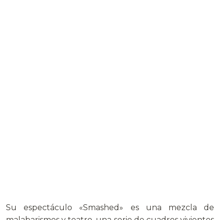
Su espectáculo «Smashed» es una mezcla de
malabarismos y teatro, una serie de cuadros vivientes