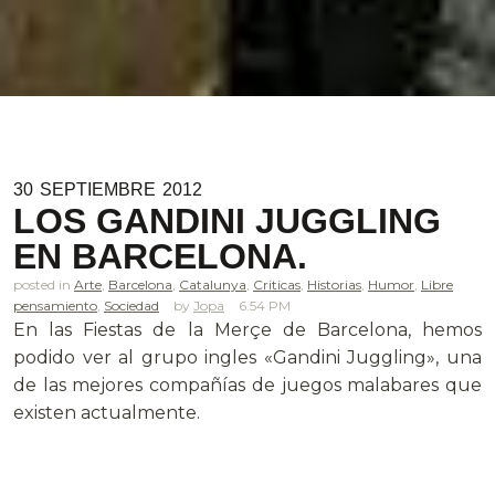
30
SEPTIEMBRE
2012
LOS GANDINI JUGGLING
EN BARCELONA.
posted in
Arte
,
Barcelona
,
Catalunya
,
Criticas
,
Historias
,
Humor
,
Libre
pensamiento
,
Sociedad
Jopa
6.54 PM
En las Fiestas de la Merçe de Barcelona, hemos
podido ver al grupo ingles «Gandini Juggling», una
de las mejores compañías de juegos malabares que
existen actualmente.