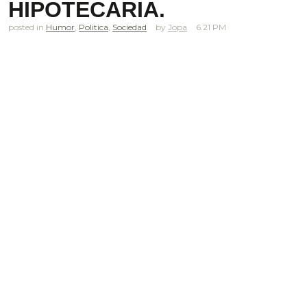
HIPOTECARIA.
posted in
Humor
,
Politica
,
Sociedad
Jopa
6.21 PM