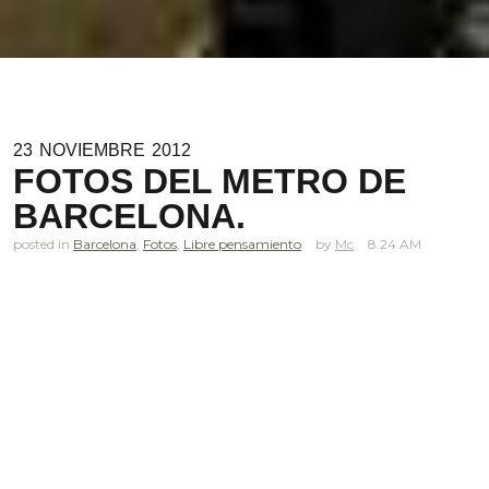
23
NOVIEMBRE
2012
FOTOS DEL METRO DE
BARCELONA.
posted in
Barcelona
,
Fotos
,
Libre pensamiento
Mc
8.24 AM
.