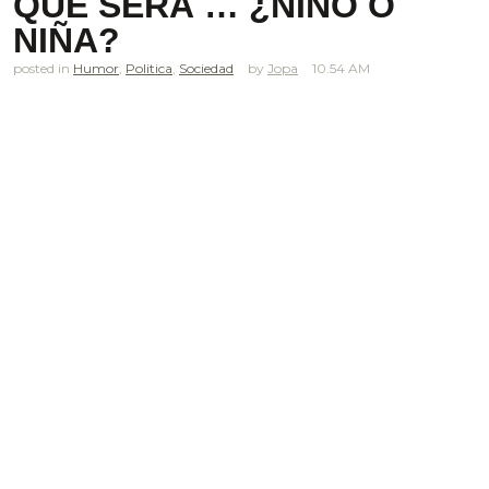
QUÉ SERÁ … ¿NIÑO O
NIÑA?
posted in
Humor
,
Politica
,
Sociedad
Jopa
10.54 AM