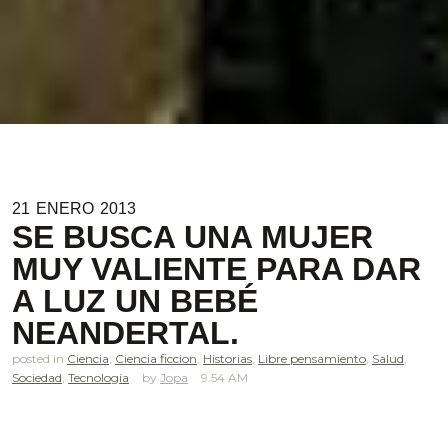
21
ENERO
2013
SE BUSCA UNA MUJER
MUY VALIENTE PARA DAR
A LUZ UN BEBÉ
NEANDERTAL.
posted in
Ciencia
,
Ciencia ficcion
,
Historias
,
Libre pensamiento
,
Salud
,
Sociedad
,
Tecnología
Jopa
9.54 AM