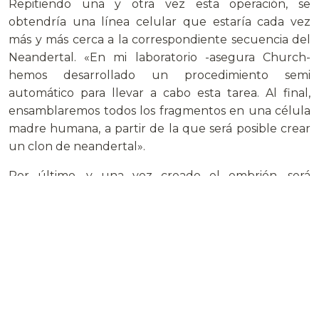
Repitiendo una y otra vez esta operación, se
obtendría una línea celular que estaría cada vez
más y más cerca a la correspondiente secuencia del
Neandertal. «En mi laboratorio -asegura Church-
hemos desarrollado un procedimiento semi
automático para llevar a cabo esta tarea. Al final,
ensamblaremos todos los fragmentos en una célula
madre humana, a partir de la que será posible crear
un clon de neandertal».
Por último, y una vez creado el embrión, será
necesario implantarlo en el útero de una mujer de
nuestra especie. Para ello, asegura Church, «se
necesita una mujer humana extremadamente
valiente». En efecto, además de las consideraciones
éticas de llevar a término un embarazo de estas
características, está el hecho de que los bebés de los
neandertales eran más grandes que los de nuestra
propia especie. Por lo que se necesitaría que la