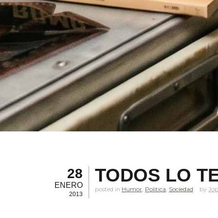
TODOS LO T
28
ENERO
posted in
Humor
,
Politica
,
Sociedad
Jo
2013