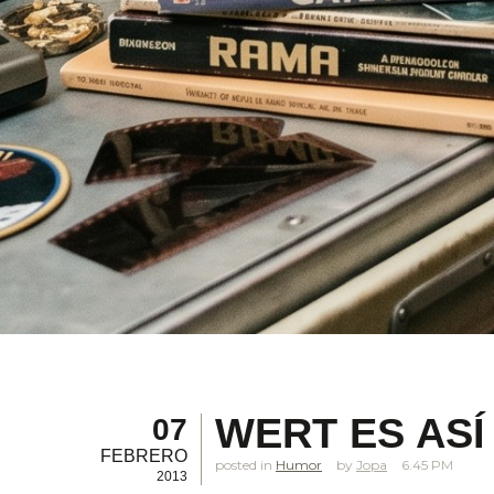
WERT ES ASÍ
07
FEBRERO
posted in
Humor
Jopa
6.45 PM
2013