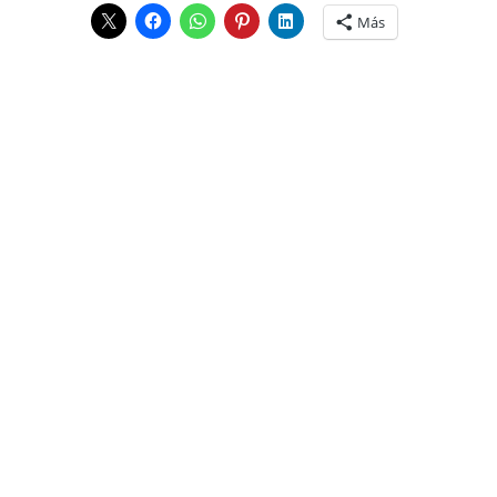
Más
1 comentario
Pingback: Bitacoras.com
Los comentarios están cerrados.