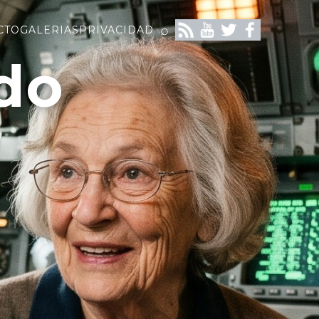
⌕
CTO
GALERIAS
PRIVACIDAD
do