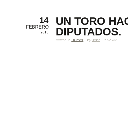
UN TORO HAC
14
FEBRERO
DIPUTADOS.
2013
posted in
Humor
Jopa
8.52 PM