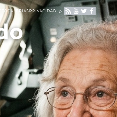
⌕
CTO
GALERIAS
PRIVACIDAD
do