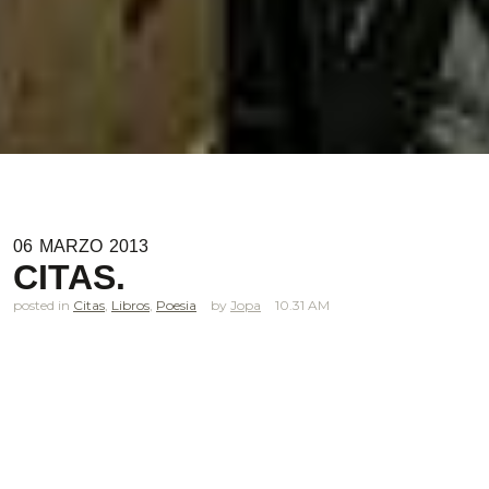
06
MARZO
2013
CITAS.
posted in
Citas
,
Libros
,
Poesia
Jopa
10.31 AM