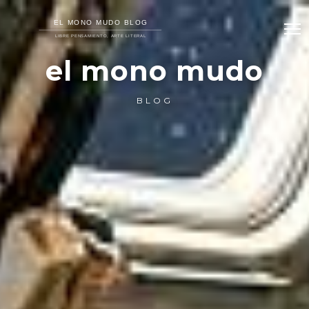
el mono mudo
BLOG