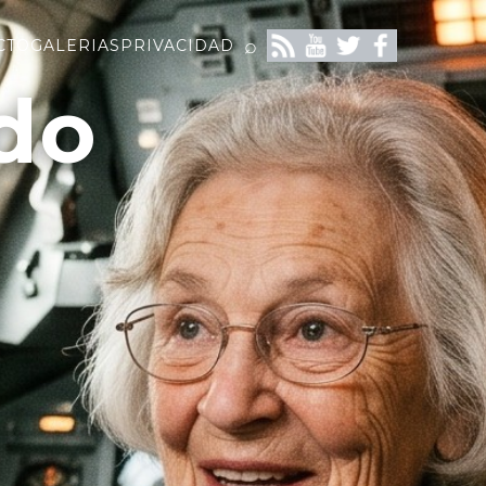
⌕
CTO
GALERIAS
PRIVACIDAD
do