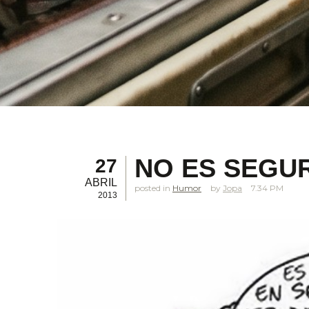
NO ES SEGUR
27
ABRIL
posted in
Humor
Jopa
7.34 PM
2013