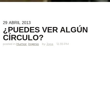
29
ABRIL
2013
¿PUEDES VER ALGÚN
CÍRCULO?
posted in
Humor
,
Ingenio
Jopa
12.35 PM