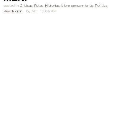
posted in
Criticas
,
Fotos
,
Historias
,
Libre pensamiento
,
Politica
,
Revolucion
Mc
10.06 PM