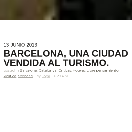
13
JUNIO
2013
BARCELONA, UNA CIUDAD
VENDIDA AL TURISMO.
posted in
Barcelona
,
Catalunya
,
Criticas
,
Hoteles
,
Libre pensamiento
,
Politica
,
Sociedad
Jopa
6.29 PM