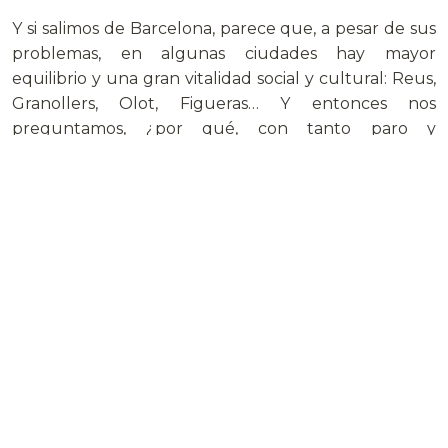
Y si salimos de Barcelona, parece que, a pesar de sus
problemas, en algunas ciudades hay mayor
equilibrio y una gran vitalidad social y cultural: Reus,
Granollers, Olot, Figueras… Y entonces nos
preguntamos, ¿por qué, con tanto paro y
marginación, no hay saqueos y disturbios como ya ha
sucedido en en Francia, en Londres, en Estocolmo?
Posiblemente sea gracias a una estructura territorial
bien trabada, a unas redes sociales en las que
sobresale la solidaridad, a que aún no tenemos
guetos ni estamos gentrificados, a una Ley de Barrios
del tripartito que mitigó los enclaves más explosivos.
Y de nuevo uno se pregunta ¿hasta cuándo
aguantarán los jóvenes como civilizados indignados?
¿Vamos a hacer algo para que consigan un lugar en
esta sociedad en transformación o les vamos a
ayudar a hacer las maletas?