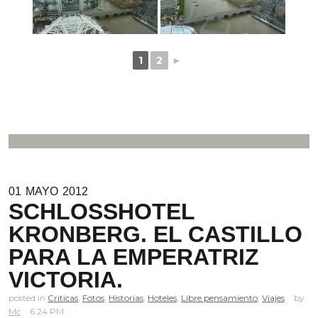
1
2
►
01
MAYO
2012
SCHLOSSHOTEL
KRONBERG. EL CASTILLO
PARA LA EMPERATRIZ
VICTORIA.
posted in
Criticas
,
Fotos
,
Historias
,
Hoteles
,
Libre pensamiento
,
Viajes
Mc
6.24 PM