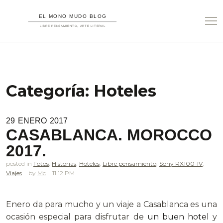
Categoría:
Hoteles
29
ENERO
2017
CASABLANCA. MOROCCO
2017.
posted in
Fotos
,
Historias
,
Hoteles
,
Libre pensamiento
,
Sony RX100-IV
,
Viajes
Mc
11.12 PM
.
Enero da para mucho y un viaje a Casablanca es una
ocasión especial para disfrutar de
un buen hotel
y