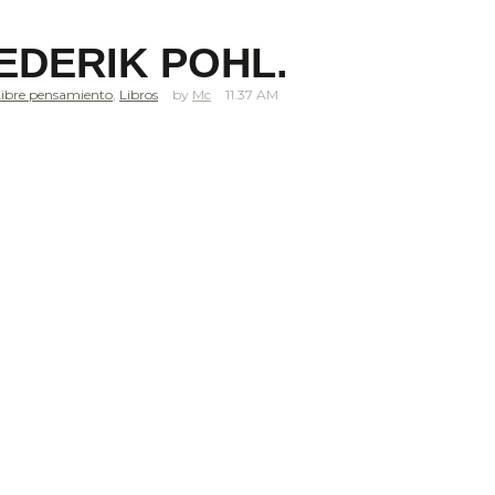
EDERIK POHL.
Libre pensamiento
,
Libros
Mc
11.37 AM