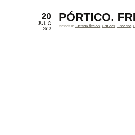
PÓRTICO. FR
20
JULIO
posted in
Ciencia ficcion
,
Criticas
,
Historias
,
2013