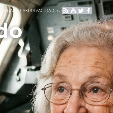
⌕
CTO
GALERIAS
PRIVACIDAD
do