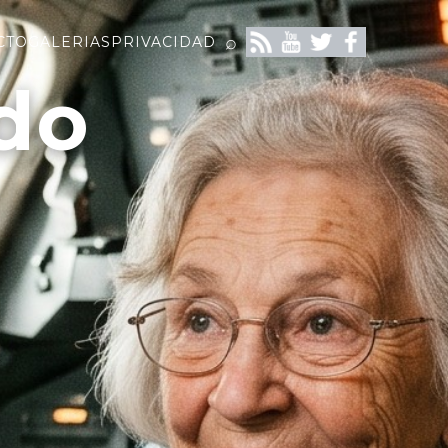
⌕
CTO
GALERIAS
PRIVACIDAD
do