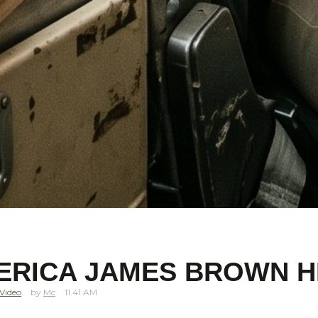
MERICA JAMES BROWN 
Video
Mc
11.41 AM