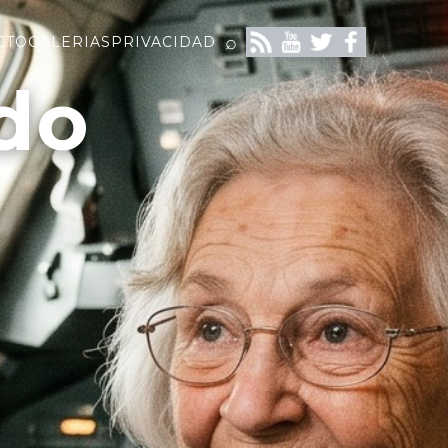
⌕
CTO
GALERIAS
PRIVACIDAD
do