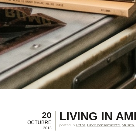
LIVING IN A
20
OCTUBRE
posted in
Fotos
,
Libre pensamiento
,
Música
,
2013