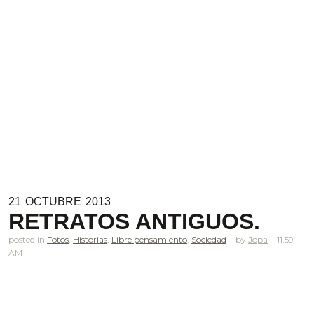
21
OCTUBRE
2013
RETRATOS ANTIGUOS.
posted in
Fotos
,
Historias
,
Libre pensamiento
,
Sociedad
Jopa
11.59
AM