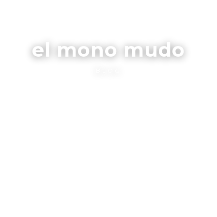
el mono mudo
BLOG