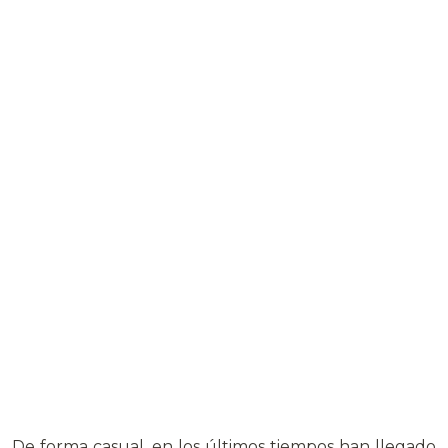
De forma casual, en los últimos tiempos han llegado