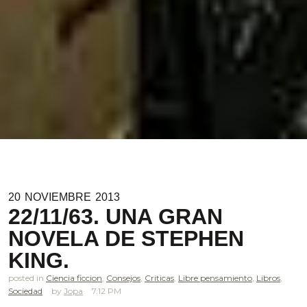
20
NOVIEMBRE
2013
22/11/63. UNA GRAN
NOVELA DE STEPHEN
KING.
posted in
Ciencia ficcion
,
Consejos
,
Criticas
,
Libre pensamiento
,
Libros
,
Sociedad
Jopa
7.12 PM