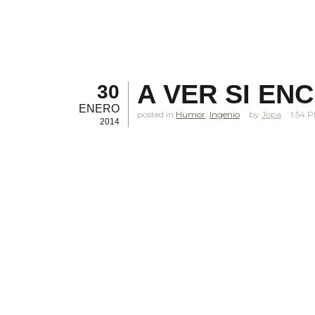
A VER SI EN
30
ENERO
posted in
Humor
,
Ingenio
Jopa
1.54 
2014