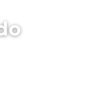
⌕
CTO
GALERIAS
PRIVACIDAD
do