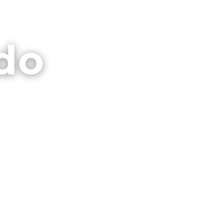
⌕
CTO
GALERIAS
PRIVACIDAD
do