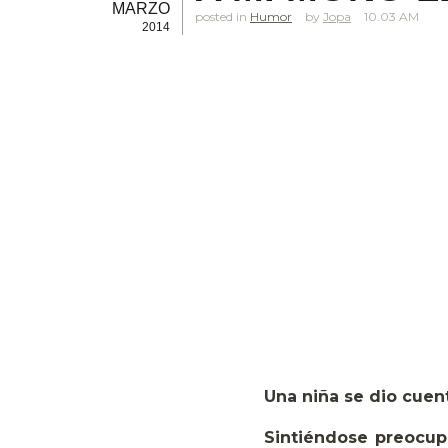
MARZO
posted in
Humor
Jopa
10.03 AM
2014
Una niña se dio cuent
Sintiéndose preocup