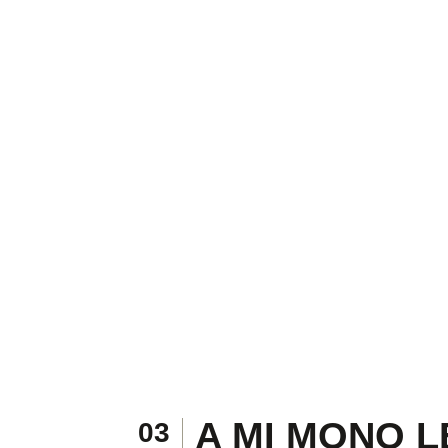
A MI MONO L
03