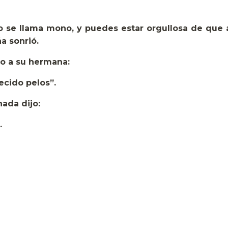
o se llama mono, y puedes estar orgullosa de que
ña sonrió.
jo a su hermana:
ecido pelos”.
ada dijo:
.