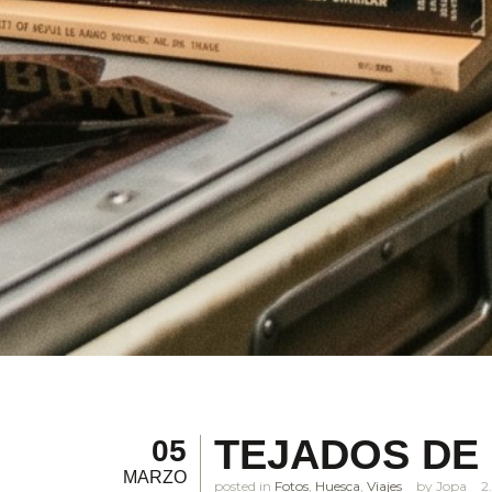
TEJADOS DE
05
MARZO
posted in
Fotos
,
Huesca
,
Viajes
Jopa
2