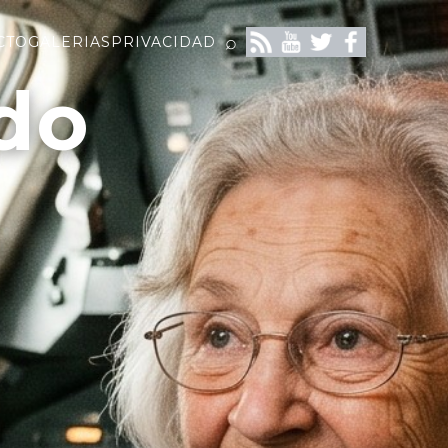
⌕
CTO
GALERIAS
PRIVACIDAD
do