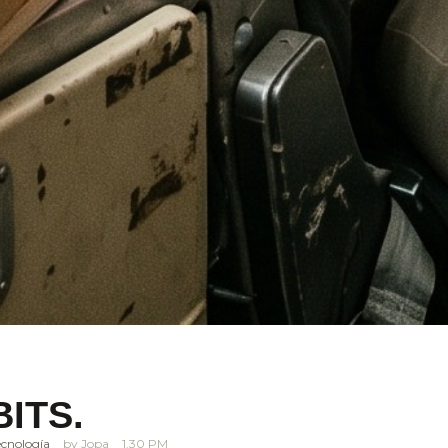
ITS.
ecnología
Jopa
1.30 PM