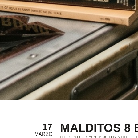
MALDITOS 8 B
17
MARZO
posted in
Frikie
,
Humor
,
Juegos
,
Sociedad
,
T