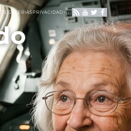
⌕
CTO
GALERIAS
PRIVACIDAD
do