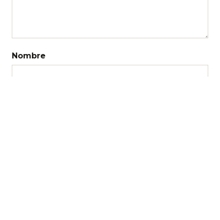
Nombre
Correo electrónico
Web
Recibir un correo electrónico con los