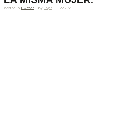
posted in
Humor
Jopa
9.22 AM