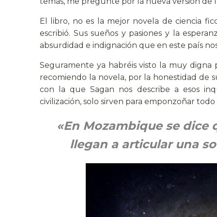
temas, me pregunte por la nueva versión de la
El libro, no es la mejor novela de ciencia f
escribió. Sus sueños y pasiones y la esperan
absurdidad e indignación que en este país nos 
Seguramente ya habréis visto la muy digna p
recomiendo la novela, por la honestidad de su
con la que Sagan nos describe a esos inqui
civilización, solo sirven para emponzoñar todo
«En Mozambique se dice q
llegan a articular una s