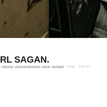
RL SAGAN.
,
Historias
,
Libre pensamiento
,
Libros
,
Sociedad
Mc
11.46 AM