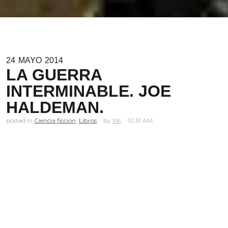
24
MAYO
2014
LA GUERRA
INTERMINABLE. JOE
HALDEMAN.
posted in
Ciencia ficcion
,
Libros
Mc
10.51 AM
.