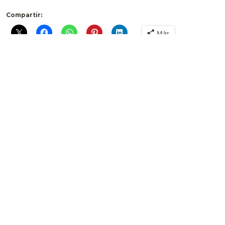
Compartir:
Más
1 comentario
Pingback: Bitacoras.com
Deja un comentario
Comentario *