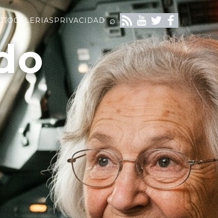
⌕
CTO
GALERIAS
PRIVACIDAD
do