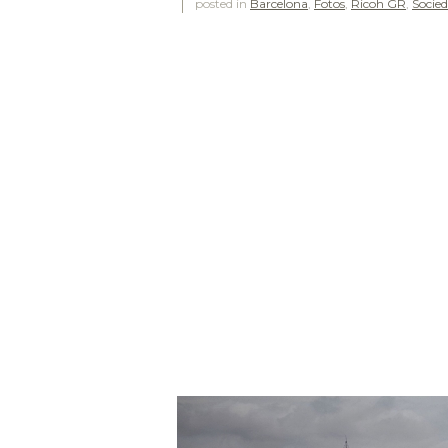
posted in
Barcelona
,
Fotos
,
Ricoh GR
,
Socie
.