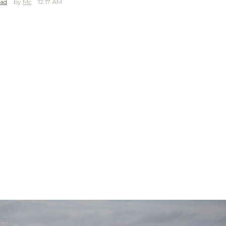
dad
Mc
12.17 AM