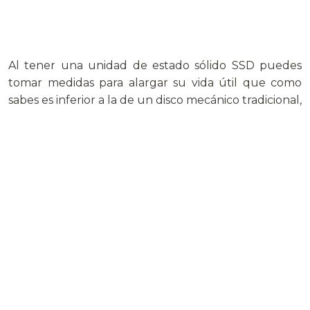
Al tener una unidad de estado sólido SSD puedes
tomar medidas para alargar su vida útil que como
sabes es inferior a la de un disco mecánico tradicional,
puedes como yo desactivar: indizar unidad, restaurar
sistema y archivo de paginación y cambiar la
ubicación de las carpetas temporales de windows y
exploradores a un disco duro mecánico. No desactivé
superprefetch y prefetch porque según algunos
expertos esto no es necesario para windows 8.1.
También puedes optar por no hacer nada de todo
esto y confiar en que hasta que tu SSD se vuelva de
solo lectura hayan pasado diez años o las 1 millón de
horas MTBF previstas.