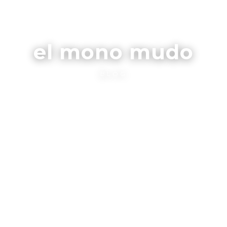
el mono mudo
BLOG